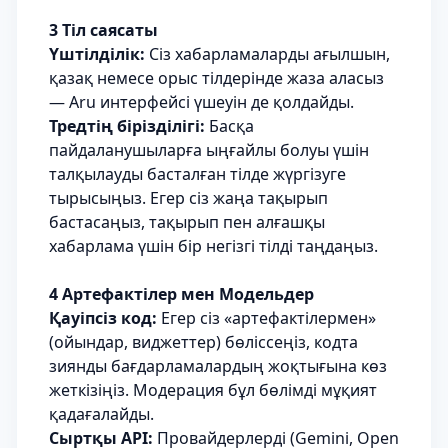
3 Тіл саясаты
Үштілділік:
Сіз хабарламаларды ағылшын,
қазақ немесе орыс тілдерінде жаза аласыз
— Aru интерфейсі үшеуін де қолдайды.
Тредтің бірізділігі:
Басқа
пайдаланушыларға ыңғайлы болуы үшін
талқылауды басталған тілде жүргізуге
тырысыңыз. Егер сіз жаңа тақырып
бастасаңыз, тақырып пен алғашқы
хабарлама үшін бір негізгі тілді таңдаңыз.
4 Артефактілер мен Модельдер
Қауіпсіз код:
Егер сіз «артефактілермен»
(ойындар, виджеттер) бөліссеңіз, кодта
зиянды бағдарламалардың жоқтығына көз
жеткізіңіз. Модерация бұл бөлімді мұқият
қадағалайды.
Сыртқы API:
Провайдерлерді (Gemini, Open