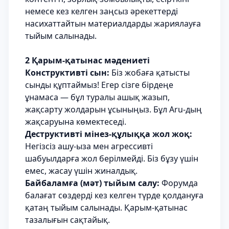
немесе кез келген заңсыз әрекеттерді
насихаттайтын материалдарды жариялауға
тыйым салынады.
2 Қарым-қатынас мәдениеті
Конструктивті сын:
Біз жобаға қатысты
сынды құптаймыз! Егер сізге бірдеңе
ұнамаса — бұл туралы ашық жазып,
жақсарту жолдарын ұсыныңыз. Бұл Aru-дың
жақсаруына көмектеседі.
Деструктивті мінез-құлыққа жол жоқ:
Негізсіз ашу-ыза мен агрессивті
шабуылдарға жол берілмейді. Біз бұзу үшін
емес, жасау үшін жиналдық.
Байбаламға (мәт) тыйым салу:
Форумда
балағат сөздерді кез келген түрде қолдануға
қатаң тыйым салынады. Қарым-қатынас
тазалығын сақтайық.