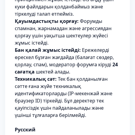
куки файлдарын қолданбаймыз және
тіркелуді талап етпейміз.
Қауымдастықты қорғау:
Форумды
спамнан, жарнамадан және агрессиядан
қорғау үшін уақытша шектеулер жүйесі
жұмыс істейді.
Бан қалай жұмыс істейді:
Ережелерді
өрескел бұзған жағдайда (балағат сөздер,
қорлау, спам), модератор форумға кіруді
24
сағатқа
шектей алады.
Техникалық сәт:
Тек бан қолданылған
сәтте ғана жүйе техникалық
идентификаторларды (IP-мекенжай және
браузер ID) тіркейді. Бұл деректер тек
қауіпсіздік үшін пайдаланылады және
үшінші тұлғаларға берілмейді.
Русский