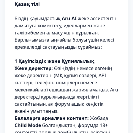
Қазақ тілі
Біздің қауымдастық
Aru AI
жеке ассистентін
дамытуға көмектесу, идеялармен және
тәжірибемен алмасу үшін құрылған.
Барлығымызға ыңғайлы болуы үшін келесі
ережелерді сақтауыңызды сұраймыз:
1 Қауіпсіздік және Құпиялылық
Жеке деректер:
Өзіңіздің немесе өзгенің
жеке деректерін (МҚ құпия сөздері, API
кілттері, телефон нөмірлері немесе
мекенжайлар) ешқашан жарияламаңыз. Aru
деректерді құрылғыңызда жергілікті
сақтайтынын, ал форум ашық кеңістік
екенін ұмытпаңыз.
Балаларға арналған контент:
Жобада
Child Mode
болғандықтан, форумда 18+
контентті, зорлық-зомбылықты, есірткіні