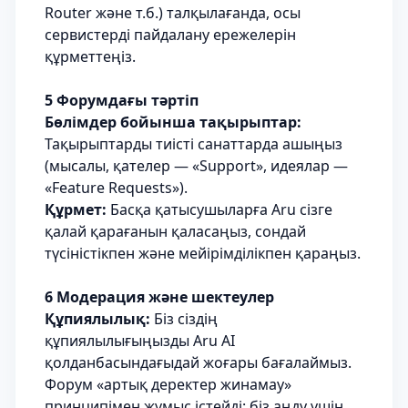
Router және т.б.) талқылағанда, осы
сервистерді пайдалану ережелерін
құрметтеңіз.
5 Форумдағы тәртіп
Бөлімдер бойынша тақырыптар:
Тақырыптарды тиісті санаттарда ашыңыз
(мысалы, қателер — «Support», идеялар —
«Feature Requests»).
Құрмет:
Басқа қатысушыларға Aru сізге
қалай қарағанын қаласаңыз, сондай
түсіністікпен және мейірімділікпен қараңыз.
6 Модерация және шектеулер
Құпиялылық:
Біз сіздің
құпиялылығыңызды Aru AI
қолданбасындағыдай жоғары бағалаймыз.
Форум «артық деректер жинамау»
принципімен жұмыс істейді: біз аңду үшін